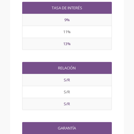
TASA DE INTERÉS
9%
11%
13%
RELACIÓN
S/R
S/R
S/R
GARANTÍA