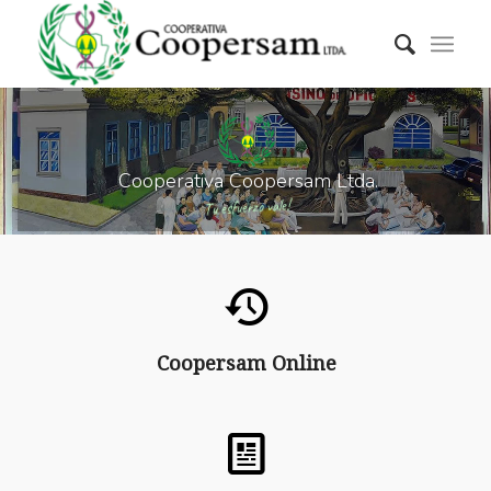
C
o
o
p
e
r
a
t
i
v
a
C
o
o
p
e
r
s
a
m
L
t
d
a
.
!
e
l
a
v
o
z
r
e
u
f
s
e
u
T
Coopersam Online
Coopersam Online
Solicitud de Crédito