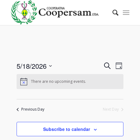
Events
Event
5/18/2026
Search
Day
Views
Search
Select
Naviga
date.
There are no upcoming events.
and
Views
Navigati
Previous Day
Next Day
Subscribe to calendar