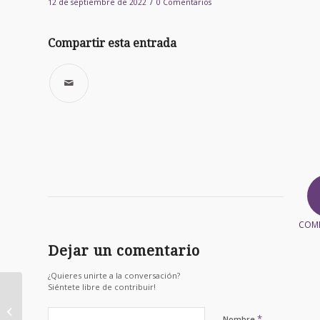
/
12 de septiembre de 2022
0 Comentarios
Compartir esta entrada
COM
Dejar un comentario
¿Quieres unirte a la conversación?
Siéntete libre de contribuir!
¡RUEDA
AUTOCANCELADA
*
Nombre